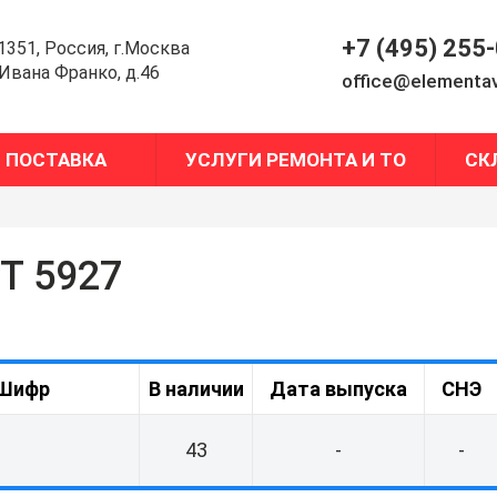
+7 (495) 255
1351, Россия, г.Москва
.Ивана Франко, д.46
office@elementav
ПОСТАВКА
УСЛУГИ РЕМОНТА И ТО
СК
СТ 5927
Шифр
В наличии
Дата выпуска
СНЭ
43
-
-