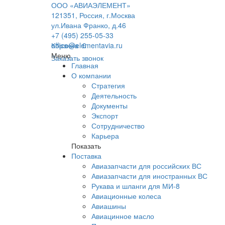
ООО «АВИАЭЛЕМЕНТ»
121351, Россия, г.Москва
ул.Ивана Франко, д.46
+7 (495) 255-05-33
office@elementavia.ru
Корзина
0
Меню
Заказать звонок
Главная
О компании
Стратегия
Деятельность
Документы
Экспорт
Сотрудничество
Карьера
Показать
Поставка
Авиазапчасти для российских ВС
Авиазапчасти для иностранных ВС
Рукава и шланги для МИ-8
Авиационные колеса
Авиашины
Авиацинное масло