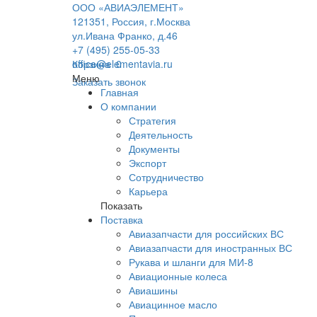
ООО «АВИАЭЛЕМЕНТ»
121351, Россия, г.Москва
ул.Ивана Франко, д.46
+7 (495) 255-05-33
office@elementavia.ru
Корзина
0
Меню
Заказать звонок
Главная
О компании
Стратегия
Деятельность
Документы
Экспорт
Сотрудничество
Карьера
Показать
Поставка
Авиазапчасти для российских ВС
Авиазапчасти для иностранных ВС
Рукава и шланги для МИ-8
Авиационные колеса
Авиашины
Авиацинное масло