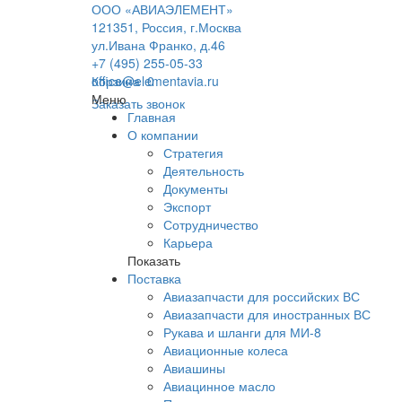
ООО «АВИАЭЛЕМЕНТ»
121351, Россия, г.Москва
ул.Ивана Франко, д.46
+7 (495) 255-05-33
office@elementavia.ru
Корзина
0
Меню
Заказать звонок
Главная
О компании
Стратегия
Деятельность
Документы
Экспорт
Сотрудничество
Карьера
Показать
Поставка
Авиазапчасти для российских ВС
Авиазапчасти для иностранных ВС
Рукава и шланги для МИ-8
Авиационные колеса
Авиашины
Авиацинное масло