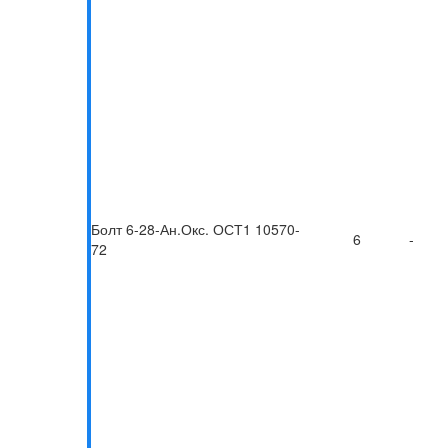
Болт 6-28-Ан.Окс. ОСТ1 10570-
6
-
72