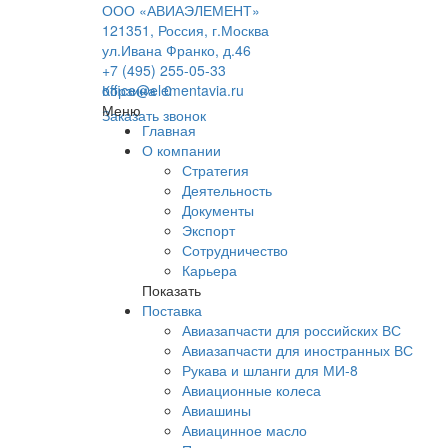
ООО «АВИАЭЛЕМЕНТ»
121351, Россия, г.Москва
ул.Ивана Франко, д.46
+7 (495) 255-05-33
office@elementavia.ru
Корзина
0
Меню
Заказать звонок
Главная
О компании
Стратегия
Деятельность
Документы
Экспорт
Сотрудничество
Карьера
Показать
Поставка
Авиазапчасти для российских ВС
Авиазапчасти для иностранных ВС
Рукава и шланги для МИ-8
Авиационные колеса
Авиашины
Авиацинное масло