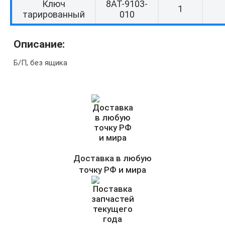
Ключ
8АТ-9103-
1
тарированный
010
Описание:
Б/П, без ящика
Доставка в любую
точку РФ и мира