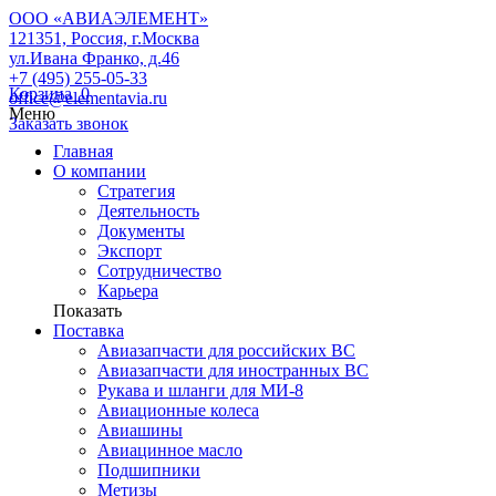
ООО «АВИАЭЛЕМЕНТ»
121351, Россия, г.Москва
ул.Ивана Франко, д.46
+7 (495) 255-05-33
Корзина
0
office@elementavia.ru
Меню
Заказать звонок
Главная
О компании
Стратегия
Деятельность
Документы
Экспорт
Сотрудничество
Карьера
Показать
Поставка
Авиазапчасти для российских ВС
Авиазапчасти для иностранных ВС
Рукава и шланги для МИ-8
Авиационные колеса
Авиашины
Авиацинное масло
Подшипники
Метизы