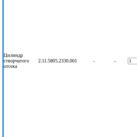
Цилиндр
створчатого
2.11.5805.2330.00
1
-
-
отсека