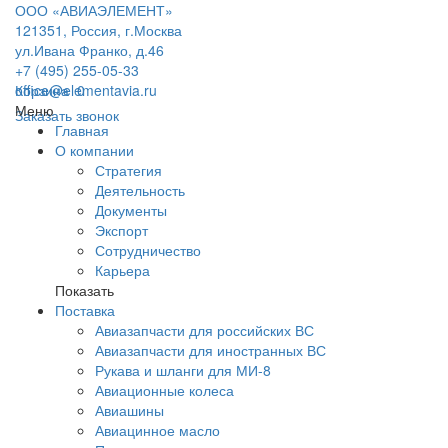
ООО «АВИАЭЛЕМЕНТ»
121351, Россия, г.Москва
ул.Ивана Франко, д.46
+7 (495) 255-05-33
office@elementavia.ru
Корзина
0
Меню
Заказать звонок
Главная
О компании
Стратегия
Деятельность
Документы
Экспорт
Сотрудничество
Карьера
Показать
Поставка
Авиазапчасти для российских ВС
Авиазапчасти для иностранных ВС
Рукава и шланги для МИ-8
Авиационные колеса
Авиашины
Авиацинное масло