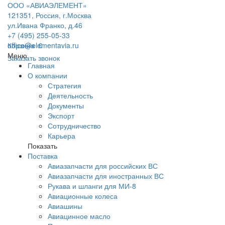
ООО «АВИАЭЛЕМЕНТ»
121351, Россия, г.Москва
ул.Ивана Франко, д.46
+7 (495) 255-05-33
office@elementavia.ru
Корзина
0
Меню
Заказать звонок
Главная
О компании
Стратегия
Деятельность
Документы
Экспорт
Сотрудничество
Карьера
Показать
Поставка
Авиазапчасти для российских ВС
Авиазапчасти для иностранных ВС
Рукава и шланги для МИ-8
Авиационные колеса
Авиашины
Авиацинное масло