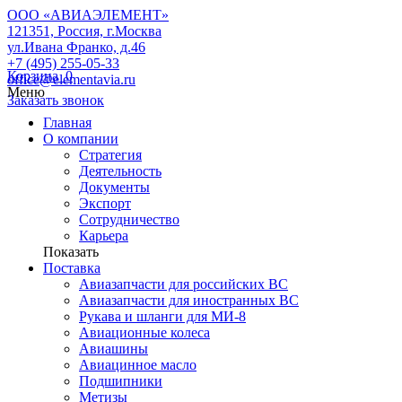
ООО «АВИАЭЛЕМЕНТ»
121351, Россия, г.Москва
ул.Ивана Франко, д.46
+7 (495) 255-05-33
Корзина
0
office@elementavia.ru
Меню
Заказать звонок
Главная
О компании
Стратегия
Деятельность
Документы
Экспорт
Сотрудничество
Карьера
Показать
Поставка
Авиазапчасти для российских ВС
Авиазапчасти для иностранных ВС
Рукава и шланги для МИ-8
Авиационные колеса
Авиашины
Авиацинное масло
Подшипники
Метизы