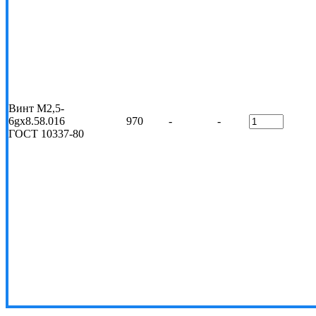
Винт M2,5-
6gх8.58.016
970
-
-
ГОСТ 10337-80