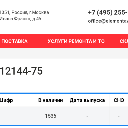
+7 (495) 255
1351, Россия, г.Москва
.Ивана Франко, д.46
office@elementav
ПОСТАВКА
УСЛУГИ РЕМОНТА И ТО
СК
 12144-75
Шифр
В наличии
Дата выпуска
СНЭ
1536
-
-