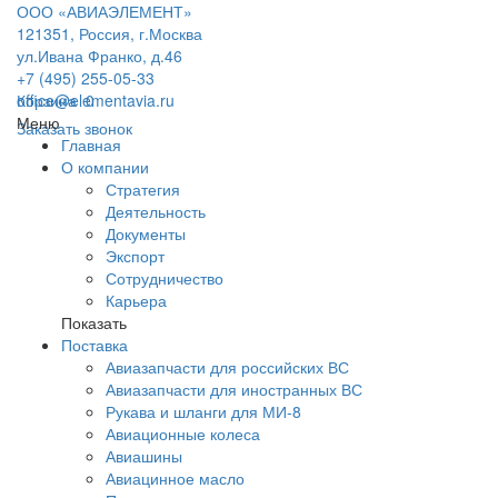
ООО «АВИАЭЛЕМЕНТ»
121351, Россия, г.Москва
ул.Ивана Франко, д.46
+7 (495) 255-05-33
office@elementavia.ru
Корзина
0
Меню
Заказать звонок
Главная
О компании
Стратегия
Деятельность
Документы
Экспорт
Сотрудничество
Карьера
Показать
Поставка
Авиазапчасти для российских ВС
Авиазапчасти для иностранных ВС
Рукава и шланги для МИ-8
Авиационные колеса
Авиашины
Авиацинное масло