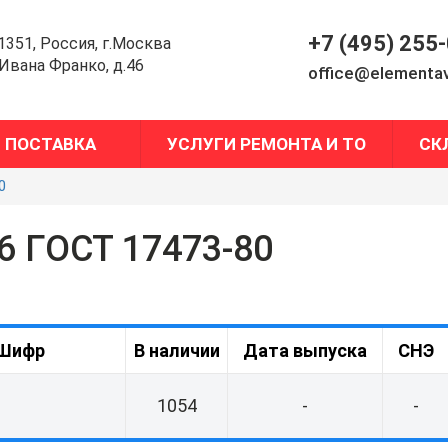
+7 (495) 255
1351, Россия, г.Москва
.Ивана Франко, д.46
office@elementav
ПОСТАВКА
УСЛУГИ РЕМОНТА И ТО
СК
0
6 ГОСТ 17473-80
Шифр
В наличии
Дата выпуска
СНЭ
1054
-
-