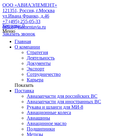
ООО «АВИАЭЛЕМЕНТ»
121351, Россия, г.Москва
ул.Ивана Франко, д.46
+7 (495) 255-05-33
Корзина
0
office@elementavia.ru
Меню
Заказать звонок
Главная
О компании
Стратегия
Деятельность
Документы
Экспорт
Сотрудничество
Карьера
Показать
Поставка
Авиазапчасти для российских ВС
Авиазапчасти для иностранных ВС
Рукава и шланги для МИ-8
Авиационные колеса
Авиашины
Авиацинное масло
Подшипники
Метизы