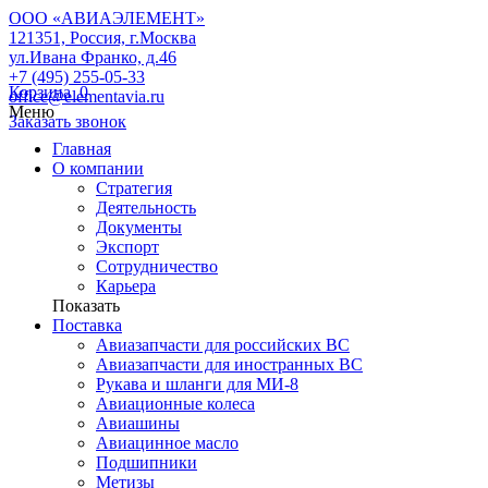
ООО «АВИАЭЛЕМЕНТ»
121351, Россия, г.Москва
ул.Ивана Франко, д.46
+7 (495) 255-05-33
Корзина
0
office@elementavia.ru
Меню
Заказать звонок
Главная
О компании
Стратегия
Деятельность
Документы
Экспорт
Сотрудничество
Карьера
Показать
Поставка
Авиазапчасти для российских ВС
Авиазапчасти для иностранных ВС
Рукава и шланги для МИ-8
Авиационные колеса
Авиашины
Авиацинное масло
Подшипники
Метизы