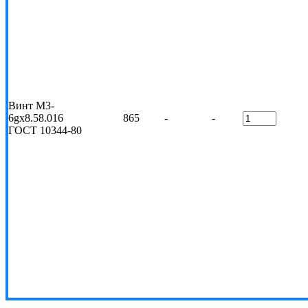
Винт М3-
6gx8.58.016
865
-
-
ГОСТ 10344-80