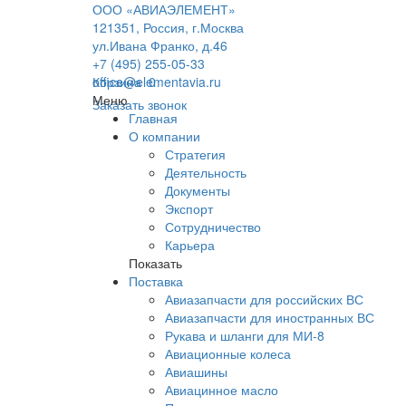
ООО «АВИАЭЛЕМЕНТ»
121351, Россия, г.Москва
ул.Ивана Франко, д.46
+7 (495) 255-05-33
office@elementavia.ru
Корзина
0
Меню
Заказать звонок
Главная
О компании
Стратегия
Деятельность
Документы
Экспорт
Сотрудничество
Карьера
Показать
Поставка
Авиазапчасти для российских ВС
Авиазапчасти для иностранных ВС
Рукава и шланги для МИ-8
Авиационные колеса
Авиашины
Авиацинное масло