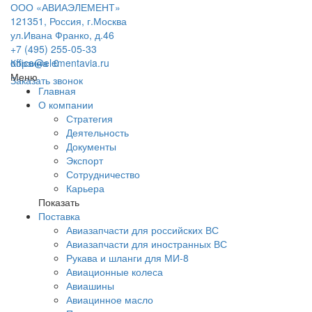
ООО «АВИАЭЛЕМЕНТ»
121351, Россия, г.Москва
ул.Ивана Франко, д.46
+7 (495) 255-05-33
office@elementavia.ru
Корзина
0
Меню
Заказать звонок
Главная
О компании
Стратегия
Деятельность
Документы
Экспорт
Сотрудничество
Карьера
Показать
Поставка
Авиазапчасти для российских ВС
Авиазапчасти для иностранных ВС
Рукава и шланги для МИ-8
Авиационные колеса
Авиашины
Авиацинное масло