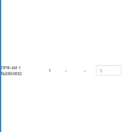
ПРФ-4М 1
1
-
-
№2863832