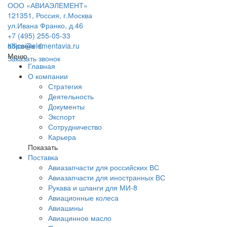
ООО «АВИАЭЛЕМЕНТ»
121351, Россия, г.Москва
ул.Ивана Франко, д.46
+7 (495) 255-05-33
office@elementavia.ru
Корзина
0
Меню
Заказать звонок
Главная
О компании
Стратегия
Деятельность
Документы
Экспорт
Сотрудничество
Карьера
Показать
Поставка
Авиазапчасти для российских ВС
Авиазапчасти для иностранных ВС
Рукава и шланги для МИ-8
Авиационные колеса
Авиашины
Авиацинное масло