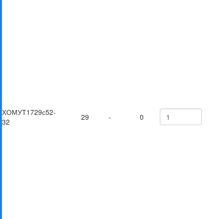
ХОМУТ1729с52-
29
-
0
32