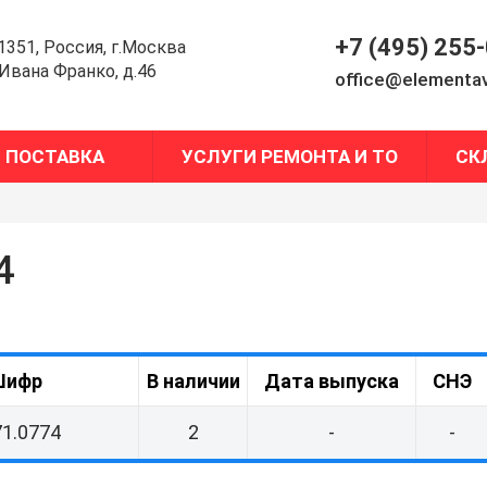
+7 (495) 255
1351, Россия, г.Москва
.Ивана Франко, д.46
office@elementav
ПОСТАВКА
УСЛУГИ РЕМОНТА И ТО
СК
4
Шифр
В наличии
Дата выпуска
СНЭ
1.0774
2
-
-