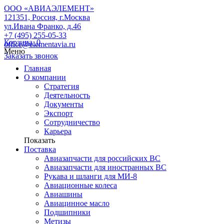
ООО «АВИАЭЛЕМЕНТ»
121351, Россия, г.Москва
ул.Ивана Франко, д.46
+7 (495) 255-05-33
Корзина
0
office@elementavia.ru
Меню
Заказать звонок
Главная
О компании
Стратегия
Деятельность
Документы
Экспорт
Сотрудничество
Карьера
Показать
Поставка
Авиазапчасти для российских ВС
Авиазапчасти для иностранных ВС
Рукава и шланги для МИ-8
Авиационные колеса
Авиашины
Авиацинное масло
Подшипники
Метизы