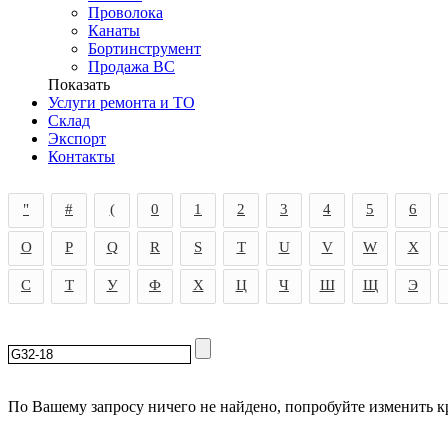
Проволока
Канаты
Бортинструмент
Продажа ВС
Показать
Услуги ремонта и ТО
Склад
Экспорт
Контакты
"
#
(
0
1
2
3
4
5
6
O
P
Q
R
S
T
U
V
W
X
С
Т
У
Ф
Х
Ц
Ч
Ш
Щ
Э
По Вашему запросу ничего не найдено, попробуйте изменить к