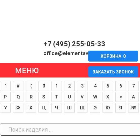
+7 (495) 255-05-33
office@elementavia.ru
КОРЗИНА
0
МЕНЮ
ЗАКАЗАТЬ ЗВОНОК
"
#
(
0
1
2
3
4
5
6
7
P
Q
R
S
T
U
V
W
X
«
А
У
Ф
Х
Ц
Ч
Ш
Щ
Э
Ю
Я
№